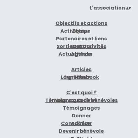
L'association
▴
▾
Objectifs et actions
Activités
Equipe
▴
▾
Partenaires et liens
Sorties et activités
Statuts
Actualités
Agenda
▴
▾
Articles
La greffe
Sur Facebook
▴
▾
C'est quoi ?
Témoignages de bénévoles
Nous soutenir
▴
▾
Témoignages
Donner
Contact
Adhérer
▴
▾
Devenir bénévole