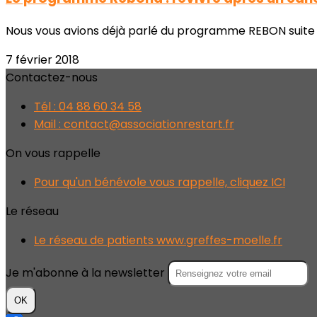
Nous vous avions déjà parlé du programme REBON suite à la
7 février 2018
Contactez-nous
Tél : 04 88 60 34 58
Mail : contact@associationrestart.fr
On vous rappelle
Pour qu'un bénévole vous rappelle, cliquez ICI
Le réseau
Le réseau de patients www.greffes-moelle.fr
Je m'abonne à la newsletter
OK