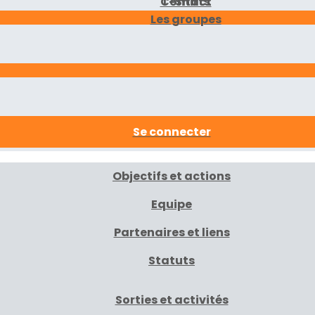
Contact
T-Shirts
Les groupes
Se connecter
Objectifs et actions
Equipe
Partenaires et liens
Statuts
Sorties et activités