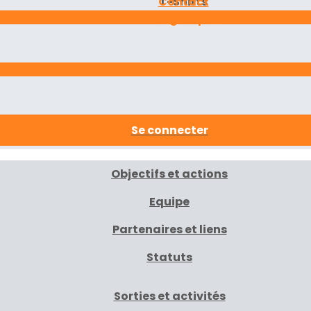
Contact
T-Shirts
Les groupes
Se connecter
Objectifs et actions
Equipe
Partenaires et liens
Statuts
Sorties et activités