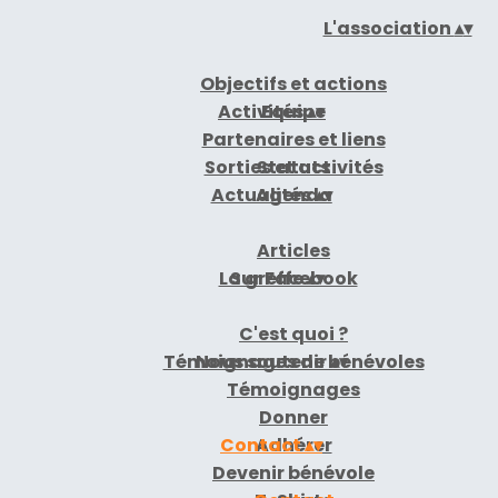
L'association
▴
▾
Objectifs et actions
Activités
Equipe
▴
▾
Partenaires et liens
Sorties et activités
Statuts
Actualités
Agenda
▴
▾
Articles
La greffe
Sur Facebook
▴
▾
C'est quoi ?
Témoignages de bénévoles
Nous soutenir
▴
▾
Témoignages
Donner
Contact
Adhérer
▴
▾
Devenir bénévole