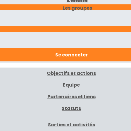
Contact
T-Shirts
Les groupes
Se connecter
Objectifs et actions
Equipe
Partenaires et liens
Statuts
Sorties et activités