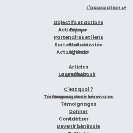
L'association
▴
▾
Objectifs et actions
Activités
Equipe
▴
▾
Partenaires et liens
Sorties et activités
Statuts
Actualités
Agenda
▴
▾
Articles
La greffe
Sur Facebook
▴
▾
C'est quoi ?
Témoignages de bénévoles
Nous soutenir
▴
▾
Témoignages
Donner
Contact
Adhérer
▴
▾
Devenir bénévole