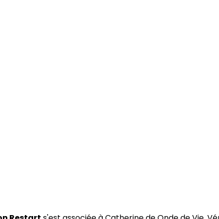
on Restart
s'est associée à Catherine de Onde de Vie, Vé