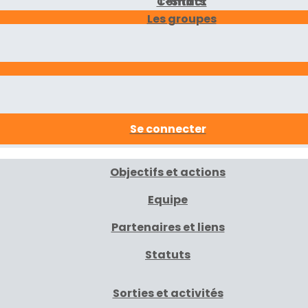
Contact
T-Shirts
Les groupes
Se connecter
Objectifs et actions
Equipe
Partenaires et liens
Statuts
Sorties et activités