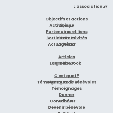
L'association
▴
▾
Objectifs et actions
Activités
Equipe
▴
▾
Partenaires et liens
Sorties et activités
Statuts
Actualités
Agenda
▴
▾
Articles
La greffe
Sur Facebook
▴
▾
C'est quoi ?
Témoignages de bénévoles
Nous soutenir
▴
▾
Témoignages
Donner
Contact
Adhérer
▴
▾
Devenir bénévole