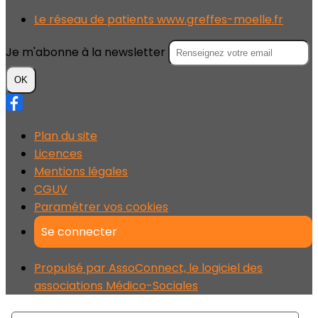
Le réseau de patients www.greffes-moelle.fr
Je m'abonne à la newsletter
OK
Plan du site
Licences
Mentions légales
CGUV
Paramétrer vos cookies
Se connecter
Propulsé par AssoConnect, le logiciel des
associations Médico-Sociales