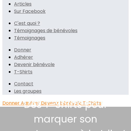
Articles
Sur Facebook
C'est quoi ?
Témoignages de bénévoles
Témoignages
Donner
Adhérer
Devenir bénévole
T-Shirts
Contact
Les groupes
Des T-Shirts pour
Donner
Adhérer
Devenir bénévole
T-Shirts
marquer son