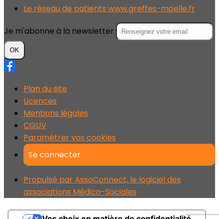
Le réseau de patients www.greffes-moelle.fr
Je m'abonne à la newsletter
OK
Plan du site
Licences
Mentions légales
CGUV
Paramétrer vos cookies
Se connecter
Propulsé par AssoConnect, le logiciel des
associations Médico-Sociales
Vos choix en matière de confidentialité