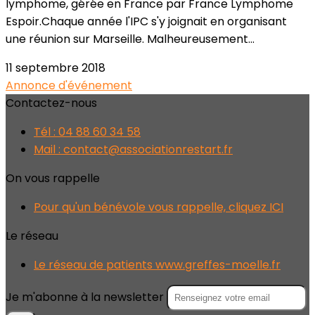
lymphome, gérée en France par France Lymphome
Espoir.Chaque année l'IPC s'y joignait en organisant
une réunion sur Marseille. Malheureusement...
11 septembre 2018
Annonce d'événement
Contactez-nous
Tél : 04 88 60 34 58
Mail : contact@associationrestart.fr
On vous rappelle
Pour qu'un bénévole vous rappelle, cliquez ICI
Le réseau
Le réseau de patients www.greffes-moelle.fr
Je m'abonne à la newsletter